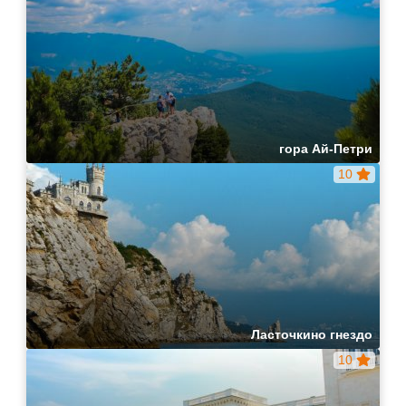
гора Ай-Петри
10
Ласточкино гнездо
10