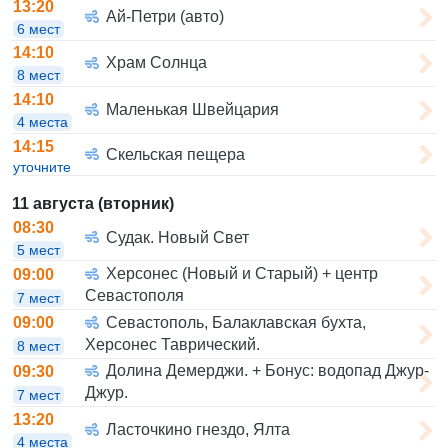
13:20
Ай-Петри (авто)
6 мест
14:10
Храм Солнца
8 мест
14:10
Маленькая Швейцария
4 места
14:15
Скельская пещера
уточните
11 августа (вторник)
08:30
Судак. Новый Свет
5 мест
Херсонес (Новый и Старый) + центр
09:00
Севастополя
7 мест
Севастополь, Балаклавская бухта,
09:00
Херсонес Таврический.
8 мест
Долина Демерджи. + Бонус: водопад Джур-
09:30
Джур.
7 мест
13:20
Ласточкино гнездо, Ялта
4 места