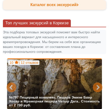
Каталог всех экскурсий
Топ лучших экскурсий в Кореизе
Эта подборка топовых экскурсий поможет вам быстро найти
идеальный вариант для насыщенного и интересного
времяпрепровождения. Мы берем на себя всю организацию
ваших поездок в Кореизе: от составления плана до
профессионального сопровождения.
10
| 12 отзывов
№797
Пещерный комплекс. Пещера Эмине Баир
Хосар и Мраморная пещера Чатыр Дага..
Стоимость
от
2 700 руб.